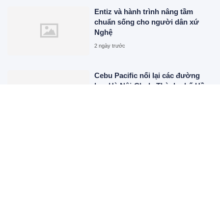
Entiz và hành trình nâng tầm
chuẩn sống cho người dân xứ
Nghệ
2 ngày trước
Cebu Pacific nối lại các đường
bay Hà Nội-Clark, Thành phố Hồ
Chí Minh-Cebu
2 ngày trước
XEM THÊM