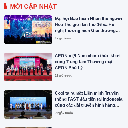
MỚI CẬP NHẬT
Đại hội Bảo hiểm Nhân thọ người
Hoa Thế giới lần thứ 16 và Hội
nghị thường niên Giải thưởng
Rồng Quốc tế (IDA) 2026 được tổ
12 giờ trước
chức trọng thể
AEON Việt Nam chính thức khởi
công Trung tâm Thương mại
AEON Phủ Lý
22 giờ trước
Coolita ra mắt Liên minh Truyền
thông FAST đầu tiên tại Indonesia
cùng các đài truyền hình hàng
đầu
2 ngày trước