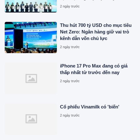
số uy tín năm 2026
2 ngày trước
Thu hút 700 tỷ USD cho mục tiêu
Net Zero: Ngân hàng giữ vai trò
kênh dẫn vốn chủ lực
2 ngày trước
iPhone 17 Pro Max đang có giá
thấp nhất từ trước đến nay
2 ngày trước
Cổ phiếu Vinamilk có 'biến'
2 ngày trước