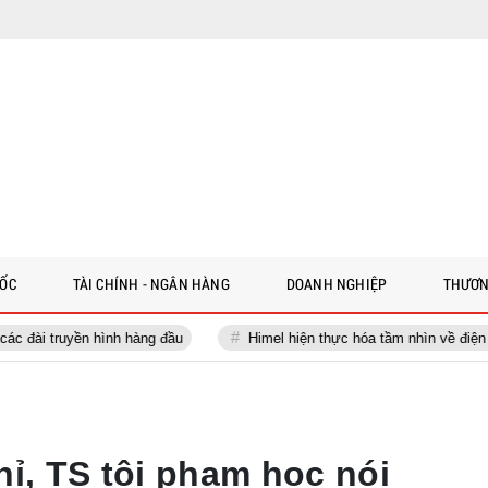
 ỐC
TÀI CHÍNH - NGÂN HÀNG
DOANH NGHIỆP
THƯƠN
nh hàng đầu
Himel hiện thực hóa tầm nhìn về điện dân dụng qua ch
hỉ, TS tội phạm học nói