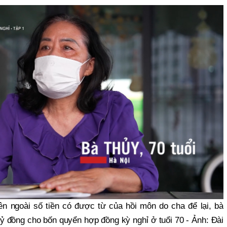
ên ngoài số tiền có được từ của hồi môn do cha để lại, bà
tỷ đồng cho bốn quyển hợp đồng kỳ nghỉ ở tuổi 70 - Ảnh: Đài