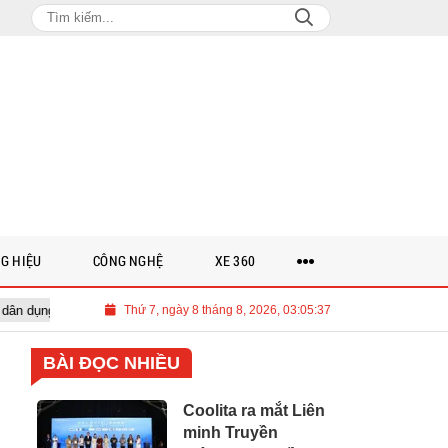
G HIỆU
CÔNG NGHỆ
XE 360
iến dịch Dream Home toàn cầu
Thứ 7, ngày 8 tháng 8, 2026, 03:05:38
‘Cha đẻ AI’ Geoffrey Hinton cảnh báo
BÀI ĐỌC NHIỀU
Coolita ra mắt Liên
minh Truyền