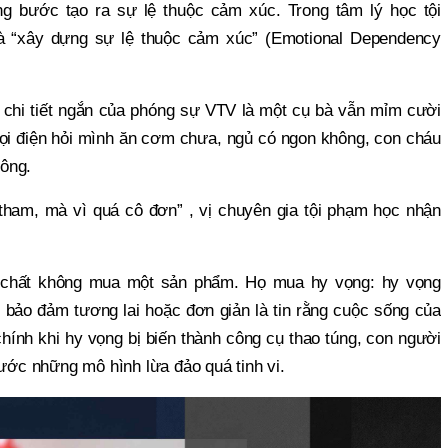
g bước tạo ra sự lệ thuộc cảm xúc. Trong tâm lý học tội
là “xây dựng sự lệ thuộc cảm xúc” (Emotional Dependency
 chi tiết ngắn của phóng sự VTV là một cụ bà vẫn mỉm cười
 gọi điện hỏi mình ăn cơm chưa, ngủ có ngon không, con cháu
ông.
 tham, mà vì quá cô đơn” , vị chuyên gia tội phạm học nhận
c chất không mua một sản phẩm. Họ mua hy vọng: hy vọng
 bảo đảm tương lai hoặc đơn giản là tin rằng cuộc sống của
chính khi hy vọng bị biến thành công cụ thao túng, con người
rước những mô hình lừa đảo quá tinh vi.