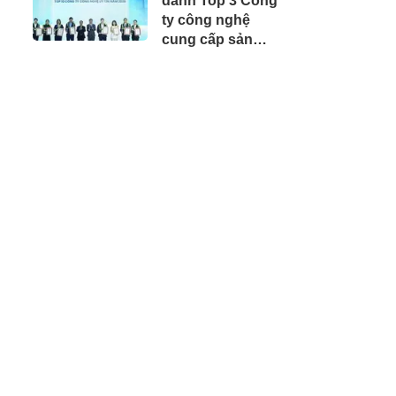
danh Top 3 Công
ty công nghệ
cung cấp sản
phẩm, dịch vụ và
giải pháp chuyển
đổi số uy tín năm
2026