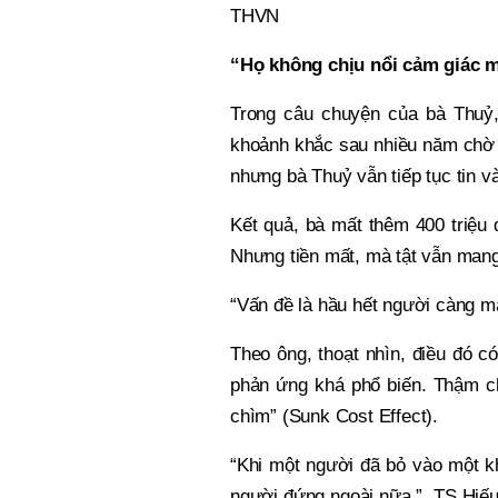
THVN
“Họ không chịu nổi cảm giác m
Trong câu chuyện của bà Thuỷ,
khoảnh khắc sau nhiều năm chờ 
nhưng bà Thuỷ vẫn tiếp tục tin v
Kết quả, bà mất thêm 400 triệu
Nhưng tiền mất, mà tật vẫn mang
“Vấn đề là hầu hết người càng mất
Theo ông, thoạt nhìn, điều đó có
phản ứng khá phổ biến. Thậm ch
chìm” (Sunk Cost Effect).
“Khi một người đã bỏ vào một k
người đứng ngoài nữa ”, TS Hiếu