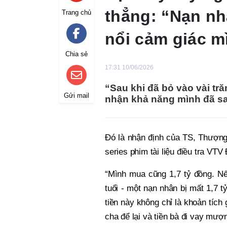
thẳng: “Nạn nh
Trang chủ
nổi cảm giác m
Chia sẻ
17:31 10/06/2026
“Sau khi đã bỏ vào vài tr
Gửi mail
nhận khả năng mình đã sa
Đó là nhận định của TS, Thượng 
series phim tài liệu điều tra VTV
“Mình mua cũng 1,7 tỷ đồng. Nế
tuổi - một nạn nhân bị mất 1,7 t
tiền này không chỉ là khoản tíc
cha để lại và tiền bà đi vay mượ