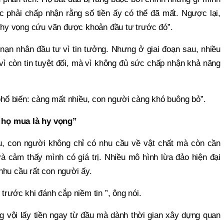
ộc phải chấp nhận rằng số tiền ấy có thể đã mất. Ngược lại,
n hy vọng cứu vãn được khoản đầu tư trước đó”.
 nạn nhân đầu tư vì tin tưởng. Nhưng ở giai đoạn sau, nhiều
vì còn tin tuyệt đối, mà vì không đủ sức chấp nhận khả năng
 phổ biến: càng mất nhiều, con người càng khó buông bỏ”.
họ mua là hy vọng”
, con người không chỉ có nhu cầu về vật chất mà còn cần
à cảm thấy mình có giá trị. Nhiều mô hình lừa đảo hiện đại
nhu cầu rất con người ấy.
trước khi đánh cắp niềm tin ”, ông nói.
 vội lấy tiền ngay từ đầu mà dành thời gian xây dựng quan