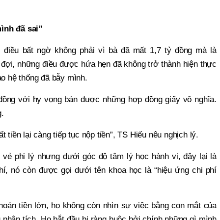
ình đã sai”
 điều bất ngờ không phải vì bà đã mất 1,7 tỷ đồng mà là
đợi, những điều được hứa hẹn đã không trở thành hiện thực
ào hệ thống đã bẫy mình.
 đồng với hy vọng bán được những hợp đồng giấy vô nghĩa.
.
 tiền lại càng tiếp tục nộp tiền”, TS Hiếu nêu nghịch lý.
 vẻ phi lý nhưng dưới góc độ tâm lý học hành vi, đây lại là
í, nó còn được gọi dưới tên khoa học là “hiệu ứng chi phí
hoản tiền lớn, họ không còn nhìn sự việc bằng con mắt của
 phân tích. Họ bắt đầu bị ràng buộc bởi chính những gì mình