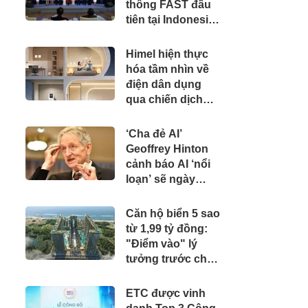
thông FAST đầu
tiên tại Indonesia
cùng các đài
truyền hình hàng
Himel hiện thực
đầu
hóa tầm nhìn về
điện dân dụng
qua chiến dịch
Dream Home toàn
cầu
‘Cha đẻ AI’
Geoffrey Hinton
cảnh báo AI ‘nổi
loạn’ sẽ ngày
càng nhiều
Căn hộ biển 5 sao
từ 1,99 tỷ đồng:
"Điểm vào" lý
tưởng trước chu
kỳ tăng giá của
BĐS Vũng Tàu
ETC được vinh