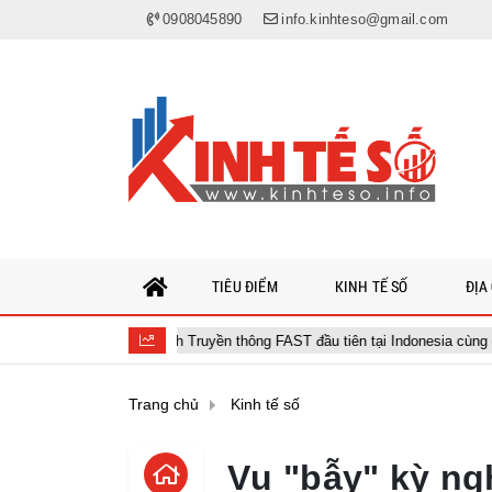
0908045890
info.kinhteso@gmail.com
TIÊU ĐIỂM
KINH TẾ SỐ
ĐỊA
t Liên minh Truyền thông FAST đầu tiên tại Indonesia cùng các đài truyền hì
Trang chủ
Kinh tế số
Vụ "bẫy" kỳ ng