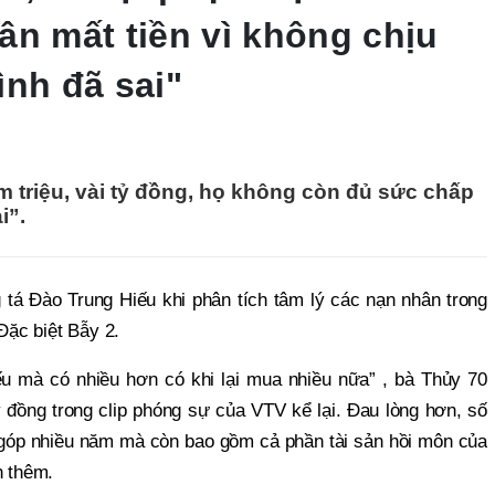
ân mất tiền vì không chịu
ình đã sai"
ăm triệu, vài tỷ đồng, họ không còn đủ sức chấp
i”.
tá Đào Trung Hiếu khi phân tích tâm lý các nạn nhân trong
 Đặc biệt Bẫy 2.
u mà có nhiều hơn có khi lại mua nhiều nữa” , bà Thủy 70
ỷ đồng trong clip phóng sự của VTV kể lại. Đau lòng hơn, số
h góp nhiều năm mà còn bao gồm cả phần tài sản hồi môn của
n thêm.