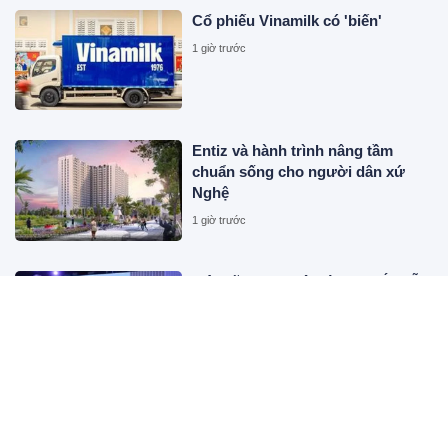
Cổ phiếu Vinamilk có 'biến'
1 giờ trước
Entiz và hành trình nâng tầm
chuẩn sống cho người dân xứ
Nghệ
1 giờ trước
Một hãng xe Nhật vừa ra mắt mẫu
ô tô giá tương đương 200 triệu
đồng, 'cân' được xăng từ E20 đến
E100
17 giờ trước
iPhone 17 Pro Max đang có giá
thấp nhất từ trước đến nay