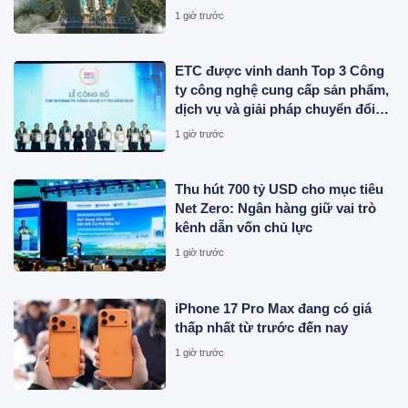
1 giờ trước
ETC được vinh danh Top 3 Công
ty công nghệ cung cấp sản phẩm,
dịch vụ và giải pháp chuyển đổi
số uy tín năm 2026
1 giờ trước
Thu hút 700 tỷ USD cho mục tiêu
Net Zero: Ngân hàng giữ vai trò
kênh dẫn vốn chủ lực
1 giờ trước
iPhone 17 Pro Max đang có giá
thấp nhất từ trước đến nay
1 giờ trước