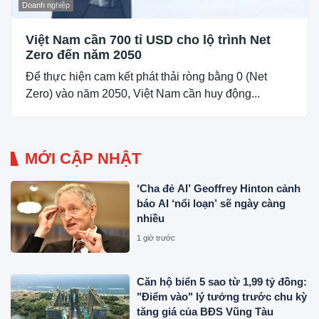
Doanh nghiệp
Việt Nam cần 700 tỉ USD cho lộ trình Net
Zero đến năm 2050
Để thực hiện cam kết phát thải ròng bằng 0 (Net
Zero) vào năm 2050, Việt Nam cần huy động...
MỚI CẬP NHẬT
‘Cha đẻ AI’ Geoffrey Hinton cảnh
báo AI ‘nổi loạn’ sẽ ngày càng
nhiều
1 giờ trước
Căn hộ biển 5 sao từ 1,99 tỷ đồng:
"Điểm vào" lý tưởng trước chu kỳ
tăng giá của BĐS Vũng Tàu