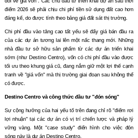
đối về giá vốn". Các chủ đầu tư triển khai dự án sau thời
điểm 2026 sẽ phải chịu chi phí tiền sử dụng đất cao hơn
đáng kể, do được tính theo bảng giá đất sát thị trường.
Chi phí đầu vào tăng cao tất yếu sẽ đẩy giá bán đầu ra
của các dự án tương lai lên một nấc thang mới. Những
nhà đầu tư sở hữu sản phẩm từ các dự án triển khai
sớm (như Destino Centro), vốn có chi phí đầu vào được
tối ưu theo khung giá cũ, đang nắm giữ một lợi thế cạnh
tranh về "giá vốn" mà thị trường giai đoạn sau không thể
có được.
Destino Centro và công thức đầu tư "đón sóng"
Sự cộng hưởng của hai yếu tố trên đang chỉ rõ "điểm rơi
lợi nhuận" tại các dự án có vị trí chiến lược và pháp lý
vững vàng. Một "case study" điển hình cho việc đón
sóng này là dự án Destino Centro.