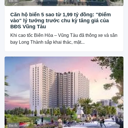
Địa ốc
Căn hộ biển 5 sao từ 1,99 tỷ đồng: "Điểm
vào" lý tưởng trước chu kỳ tăng giá của
BĐS Vũng Tàu
Khi cao tốc Biên Hòa – Vũng Tàu đã thông xe và sân
bay Long Thành sắp khai thác, mặt...
Địa ốc