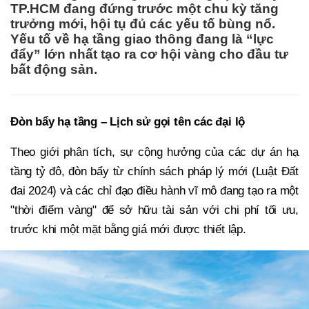
TP.HCM đang đứng trước một chu kỳ tăng
trưởng mới, hội tụ đủ các yếu tố bùng nổ.
Yếu tố về hạ tầng giao thông đang là “lực
đẩy” lớn nhất tạo ra cơ hội vàng cho đầu tư
bất động sản.
Đòn bẩy hạ tầng – Lịch sử gọi tên các đại lộ
Theo giới phân tích, sự cộng hưởng của các dự án hạ
tầng tỷ đô, đòn bẩy từ chính sách pháp lý mới (Luật Đất
đai 2024) và các chỉ đạo điều hành vĩ mô đang tạo ra một
"thời điểm vàng" để sở hữu tài sản với chi phí tối ưu,
trước khi một mặt bằng giá mới được thiết lập.