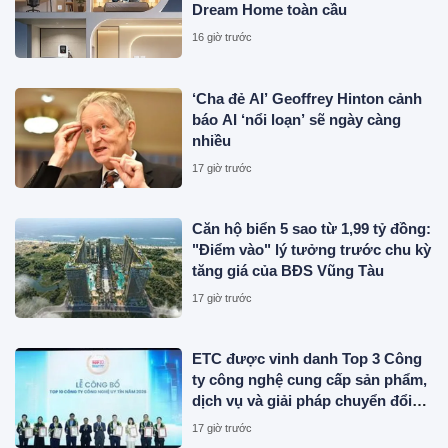
Dream Home toàn cầu
16 giờ trước
‘Cha đẻ AI’ Geoffrey Hinton cảnh
báo AI ‘nổi loạn’ sẽ ngày càng
nhiều
17 giờ trước
Căn hộ biển 5 sao từ 1,99 tỷ đồng:
"Điểm vào" lý tưởng trước chu kỳ
tăng giá của BĐS Vũng Tàu
17 giờ trước
ETC được vinh danh Top 3 Công
ty công nghệ cung cấp sản phẩm,
dịch vụ và giải pháp chuyển đổi
số uy tín năm 2026
17 giờ trước