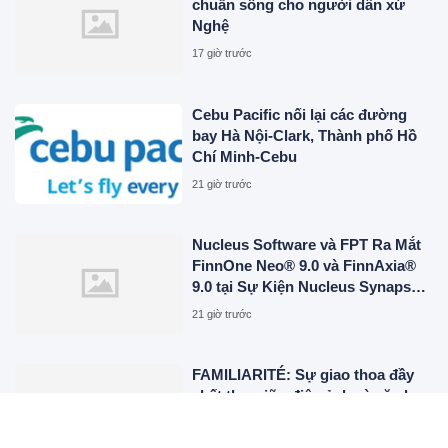
chuẩn sống cho người dân xứ
Nghệ
17 giờ trước
Cebu Pacific nối lại các đường
bay Hà Nội-Clark, Thành phố Hồ
Chí Minh-Cebu
21 giờ trước
Nucleus Software và FPT Ra Mắt
FinnOne Neo® 9.0 và FinnAxia®
9.0 tại Sự Kiện Nucleus Synapse
Lần Đầu Tiên tại Việt Nam
21 giờ trước
FAMILIARITÉ: Sự giao thoa đầy
chất thơ giữa điện ảnh và văn học
21 giờ trước