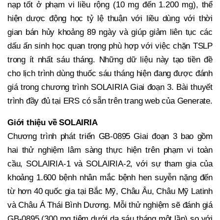
nạp tốt ở phạm vi liều rộng (10 mg đến 1.200 mg), thể
hiện dược động học tỷ lệ thuận với liều dùng với thời
gian bán hủy khoảng 89 ngày và giúp giảm liên tục các
dấu ấn sinh học quan trọng phù hợp với việc chặn TSLP
trong ít nhất sáu tháng. Những dữ liệu này tạo tiền đề
cho lịch trình dùng thuốc sáu tháng hiện đang được đánh
giá trong chương trình SOLAIRIA Giai đoạn 3. Bài thuyết
trình đầy đủ tại ERS có sẵn trên trang web của Generate.
Giới thiệu về SOLAIRIA
Chương trình phát triển GB-0895 Giai đoạn 3 bao gồm
hai thử nghiệm lâm sàng thực hiện trên phạm vi toàn
cầu, SOLAIRIA-1 và SOLAIRIA-2, với sự tham gia của
khoảng 1.600 bệnh nhân mắc bệnh hen suyễn nặng đến
từ hơn 40 quốc gia tại Bắc Mỹ, Châu Âu, Châu Mỹ Latinh
và Châu Á Thái Bình Dương. Mỗi thử nghiệm sẽ đánh giá
GB-0895 (300 mg tiêm dưới da sáu tháng một lần) so với