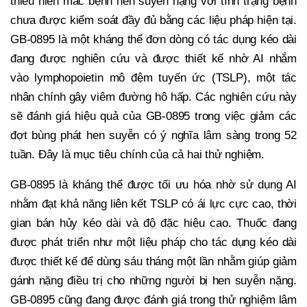
thiếu niên mắc bệnh hen suyễn nặng với tình trạng bệnh
chưa được kiểm soát đầy đủ bằng các liệu pháp hiện tại.
GB-0895 là một kháng thể đơn dòng có tác dụng kéo dài
đang được nghiên cứu và được thiết kế nhờ AI nhắm
vào lymphopoietin mô đệm tuyến ức (TSLP), một tác
nhân chính gây viêm đường hô hấp. Các nghiên cứu này
sẽ đánh giá hiệu quả của GB-0895 trong việc giảm các
đợt bùng phát hen suyễn có ý nghĩa lâm sàng trong 52
tuần. Đây là mục tiêu chính của cả hai thử nghiệm.
GB-0895 là kháng thể được tối ưu hóa nhờ sử dụng AI
nhằm đạt khả năng liên kết TSLP có ái lực cực cao, thời
gian bán hủy kéo dài và độ đặc hiệu cao. Thuốc đang
được phát triển như một liệu pháp cho tác dụng kéo dài
được thiết kế để dùng sáu tháng một lần nhằm giúp giảm
gánh nặng điều trị cho những người bị hen suyễn nặng.
GB-0895 cũng đang được đánh giá trong thử nghiệm lâm