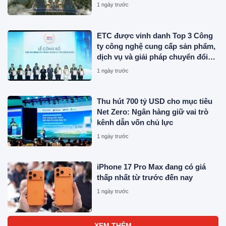
1 ngày trước
ETC được vinh danh Top 3 Công
ty công nghệ cung cấp sản phẩm,
dịch vụ và giải pháp chuyển đổi
số uy tín năm 2026
1 ngày trước
Thu hút 700 tỷ USD cho mục tiêu
Net Zero: Ngân hàng giữ vai trò
kênh dẫn vốn chủ lực
1 ngày trước
iPhone 17 Pro Max đang có giá
thấp nhất từ trước đến nay
1 ngày trước