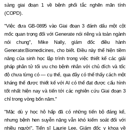
sàng giai đoạn 1 về bệnh phổi tắc nghẽn mãn tính
(COPD).
"Việc đưa GB-0895 vào Giai đoạn 3 đánh dấu một cột
mốc quan trọng đối với Generate nói riêng và toàn ngành
nói chung", Mike Nally, giám đốc điều hành
Generate:Biomedicines, cho biết. Điều này thể hiện tiềm
năng của sinh học lập trình trong việc thiết kế các giải
pháp phân tử tối ưu cho bệnh nhân với chủ đích và tốc
độ chưa từng có — cụ thể, qua đây có thể thấy cách một
kháng thể được thiết kế với AI có thể đạt được cấu hình
tốt nhất hiện nay và tiến tới các nghiên cứu Giai đoạn 3
chỉ trong vòng bốn năm."
"Mặc dù y học hô hấp đã có những tiến bộ đáng kể,
nhưng bệnh hen suyễn nặng vẫn khó kiểm soát đối với
nhiều người", Tiến sĩ Laurie Lee, Giám đốc y khoa về