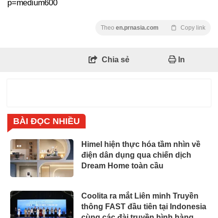
p=medium600
Theo
en.prnasia.com
Copy link
Chia sẻ
In
BÀI ĐỌC NHIỀU
Himel hiện thực hóa tầm nhìn về
điện dân dụng qua chiến dịch
Dream Home toàn cầu
Coolita ra mắt Liên minh Truyền
thông FAST đầu tiên tại Indonesia
cùng các đài truyền hình hàng