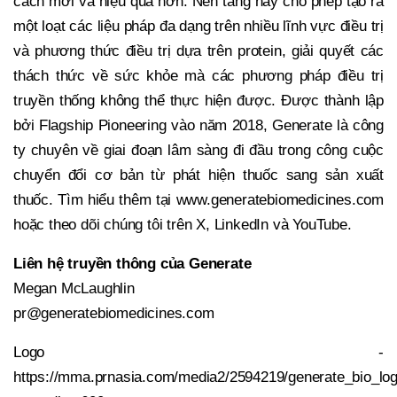
cách mới và hiệu quả hơn. Nền tảng này cho phép tạo ra
một loạt các liệu pháp đa dạng trên nhiều lĩnh vực điều trị
và phương thức điều trị dựa trên protein, giải quyết các
thách thức về sức khỏe mà các phương pháp điều trị
truyền thống không thể thực hiện được. Được thành lập
bởi Flagship Pioneering vào năm 2018, Generate là công
ty chuyên về giai đoạn lâm sàng đi đầu trong công cuộc
chuyển đổi cơ bản từ phát hiện thuốc sang sản xuất
thuốc. Tìm hiểu thêm tại www.generatebiomedicines.com
hoặc theo dõi chúng tôi trên X, LinkedIn và YouTube.
Liên hệ truyền thông của Generate
Megan McLaughlin
pr@generatebiomedicines.com
Logo -
https://mma.prnasia.com/media2/2594219/generate_bio_lo