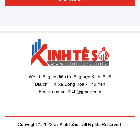
Cổ phiếu Vinamilk có 'biến'
1 ngày trước
Entiz và hành trình nâng tầm
chuẩn sống cho người dân xứ
Nghệ
1 ngày trước
Cebu Pacific nối lại các đường
bay Hà Nội-Clark, Thành phố Hồ
Chí Minh-Cebu
1 ngày trước
Nucleus Software và FPT Ra Mắt
FinnOne Neo® 9.0 và FinnAxia®
9.0 tại Sự Kiện Nucleus Synapse