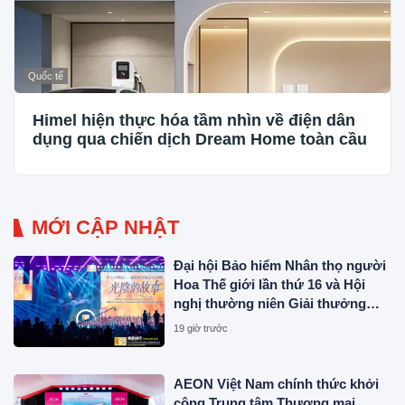
Quốc tế
Himel hiện thực hóa tầm nhìn về điện dân
dụng qua chiến dịch Dream Home toàn cầu
MỚI CẬP NHẬT
Đại hội Bảo hiểm Nhân thọ người
Hoa Thế giới lần thứ 16 và Hội
nghị thường niên Giải thưởng
Rồng Quốc tế (IDA) 2026 được tổ
19 giờ trước
chức trọng thể
AEON Việt Nam chính thức khởi
công Trung tâm Thương mại