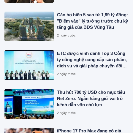
Căn hộ biển 5 sao từ 1,99 tỷ đồng:
"Điểm vào" lý tưởng trước chu kỳ
tăng giá của BĐS Vũng Tàu
2 ngày trước
ETC được vinh danh Top 3 Công
ty công nghệ cung cấp sản phẩm,
dịch vụ và giải pháp chuyển đổi
số uy tín năm 2026
2 ngày trước
Thu hút 700 tỷ USD cho mục tiêu
Net Zero: Ngân hàng giữ vai trò
kênh dẫn vốn chủ lực
2 ngày trước
iPhone 17 Pro Max đang có giá