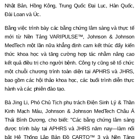
Nhật Bản, Hồng Kông, Trung Quốc Đại Lục, Hàn Quốc,
Đài Loan và Úc.
Bằng việc trình bày các bằng chứng lâm sàng và thực tế
mới từ Nền Tảng VARIPULSE™, Johnson & Johnson
MedTech một lần nữa khẳng định cam kết thúc đẩy kiến
thức khoa học và tăng cường hợp tác nhằm nâng cao
kết quả điều trị cho người bệnh. Công ty cũng sẽ tổ chức
một chuỗi chương trình toàn diện tại APHRS và JHRS,
bao gồm các hội thảo khoa học, các buổi trình diễn thực
hành và các phiên đào tạo.
Bà Jing Li, Phó Chủ Tịch phụ trách Điện Sinh Lý & Thần
Kinh Mạch Máu, Johnson & Johnson MedTech Châu Á
Thái Bình Dương, cho biết: "Các bằng chứng lâm sàng
được trình bày tại APHRS và JHRS năm nay—làm nổi
bật Hệ Thống Lập Bản Đồ CARTO™ 3 và Nền Tảng