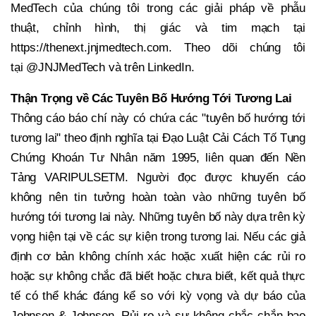
MedTech của chúng tôi trong các giải pháp về phẫu
thuật, chỉnh hình, thị giác và tim mạch tại
https://thenext.jnjmedtech.com. Theo dõi chúng tôi
tại @JNJMedTech và trên LinkedIn.
Thận Trọng về Các Tuyên Bố Hướng Tới Tương Lai
Thông cáo báo chí này có chứa các "tuyên bố hướng tới
tương lai" theo định nghĩa tại Đạo Luật Cải Cách Tố Tụng
Chứng Khoán Tư Nhân năm 1995, liên quan đến Nền
Tảng VARIPULSETM. Người đọc được khuyến cáo
không nên tin tưởng hoàn toàn vào những tuyên bố
hướng tới tương lai này. Những tuyên bố này dựa trên kỳ
vọng hiện tại về các sự kiện trong tương lai. Nếu các giả
định cơ bản không chính xác hoặc xuất hiện các rủi ro
hoặc sự không chắc đã biết hoặc chưa biết, kết quả thực
tế có thể khác đáng kể so với kỳ vọng và dự báo của
Johnson & Johnson. Rủi ro và sự không chắc chắn bao