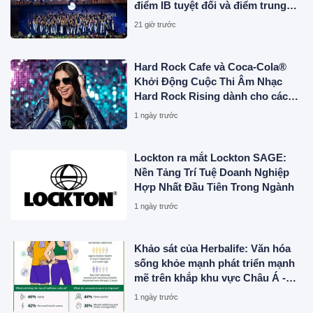
điểm IB tuyệt đối và điểm trung
bình toàn khóa đạt 34,5
21 giờ trước
Hard Rock Cafe và Coca-Cola®
Khởi Động Cuộc Thi Âm Nhạc
Hard Rock Rising dành cho các
Nghệ Sĩ Trẻ Triển Vọng
1 ngày trước
Lockton ra mắt Lockton SAGE:
Nền Tảng Trí Tuệ Doanh Nghiệp
Hợp Nhất Đầu Tiên Trong Ngành
1 ngày trước
Khảo sát của Herbalife: Văn hóa
sống khỏe mạnh phát triển mạnh
mẽ trên khắp khu vực Châu Á -
Thái Bình Dương khi 4 trong 5
1 ngày trước
người tiêu dùng ưu tiên sức khỏe