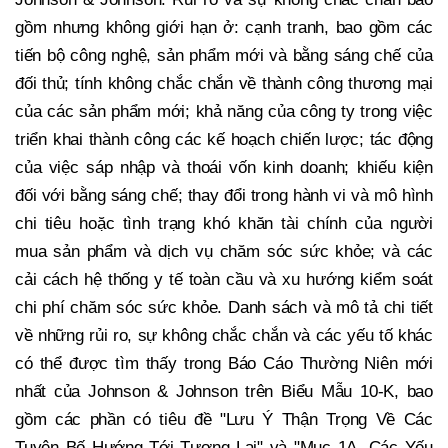
gồm nhưng không giới hạn ở: cạnh tranh, bao gồm các
tiến bộ công nghệ, sản phẩm mới và bằng sáng chế của
đối thủ; tính không chắc chắn về thành công thương mại
của các sản phẩm mới; khả năng của công ty trong việc
triển khai thành công các kế hoạch chiến lược; tác động
của việc sáp nhập và thoái vốn kinh doanh; khiếu kiện
đối với bằng sáng chế; thay đổi trong hành vi và mô hình
chi tiêu hoặc tình trạng khó khăn tài chính của người
mua sản phẩm và dịch vụ chăm sóc sức khỏe; và các
cải cách hệ thống y tế toàn cầu và xu hướng kiểm soát
chi phí chăm sóc sức khỏe. Danh sách và mô tả chi tiết
về những rủi ro, sự không chắc chắn và các yếu tố khác
có thể được tìm thấy trong Báo Cáo Thường Niên mới
nhất của Johnson & Johnson trên Biểu Mẫu 10-K, bao
gồm các phần có tiêu đề "Lưu Ý Thận Trọng Về Các
Tuyên Bố Hướng Tới Tương Lai" và "Mục 1A. Các Yếu