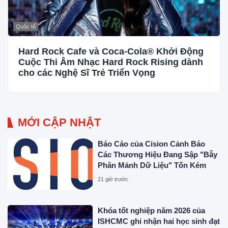
Quốc tế
Hard Rock Cafe và Coca-Cola® Khởi Động
Cuộc Thi Âm Nhạc Hard Rock Rising dành
cho các Nghệ Sĩ Trẻ Triển Vọng
MỚI CẬP NHẬT
Báo Cáo của Cision Cảnh Báo
Các Thương Hiệu Đang Sập "Bẫy
Phân Mảnh Dữ Liệu" Tốn Kém
21 giờ trước
Khóa tốt nghiệp năm 2026 của
ISHCMC ghi nhận hai học sinh đạt