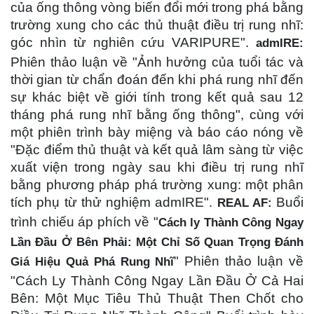
của ống thông vòng biến đổi mới trong phá bằng
trường xung cho các thủ thuật điều trị rung nhĩ:
góc nhìn từ nghiên cứu VARIPURE".
admIRE:
Phiên thảo luận về "Ảnh hưởng của tuổi tác và
thời gian từ chẩn đoán đến khi phá rung nhĩ đến
sự khác biệt về giới tính trong kết quả sau 12
tháng phá rung nhĩ bằng ống thông", cùng với
một phiên trình bày miệng và báo cáo nóng về
"Đặc điểm thủ thuật và kết quả lâm sàng từ việc
xuất viện trong ngày sau khi điều trị rung nhĩ
bằng phương pháp phá trường xung: một phân
tích phụ từ thử nghiệm admIRE".
Buổi
REAL AF:
trình chiếu áp phích về "
Cách ly Thành Công Ngay
Lần Đầu Ở Bên Phải: Một Chỉ Số Quan Trọng Đánh
" Phiên thảo luận về
Giá Hiệu Quả Phá Rung Nhĩ
"Cách Ly Thành Công Ngay Lần Đầu Ở Cả Hai
Bên: Một Mục Tiêu Thủ Thuật Then Chốt cho