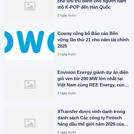
chỗ lưu trú dành cho người hâm
mộ K-POP đến Hàn Quốc
2 ngày trước
Coway công bố Báo cáo Bền
vững lần thứ 21 cho năm tài chính
2025
2 ngày trước
Envision Energy giành dự án điện
gió ven bờ 200 MW lớn nhất tại
Việt Nam cùng REE Energy, củng
cố Hệ thống Năng lượng Tương
2 ngày trước
lai trên khắp Đông Nam Á
XTransfer được vinh danh trong
danh sách Các công ty Fintech
hàng đầu thế giới năm 2026 của
CNBC
2 ngày trước