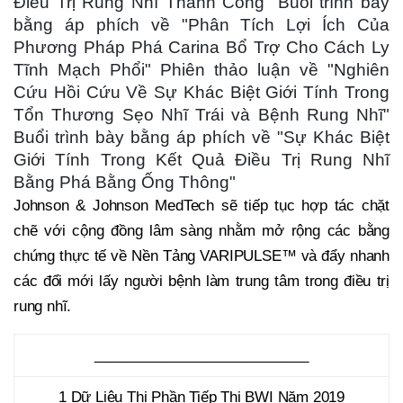
Điều Trị Rung Nhĩ Thành Công" Buổi trình bày
bằng áp phích về "Phân Tích Lợi Ích Của
Phương Pháp Phá Carina Bổ Trợ Cho Cách Ly
Tĩnh Mạch Phổi" Phiên thảo luận về "Nghiên
Cứu Hồi Cứu Về Sự Khác Biệt Giới Tính Trong
Tổn Thương Sẹo Nhĩ Trái và Bệnh Rung Nhĩ"
Buổi trình bày bằng áp phích về "Sự Khác Biệt
Giới Tính Trong Kết Quả Điều Trị Rung Nhĩ
Bằng Phá Bằng Ống Thông"
Johnson & Johnson MedTech sẽ tiếp tục hợp tác chặt
chẽ với cộng đồng lâm sàng nhằm mở rộng các bằng
chứng thực tế về Nền Tảng VARIPULSE™ và đẩy nhanh
các đổi mới lấy người bệnh làm trung tâm trong điều trị
rung nhĩ.
___________________________
1 Dữ Liệu Thị Phần Tiếp Thị BWI Năm 2019