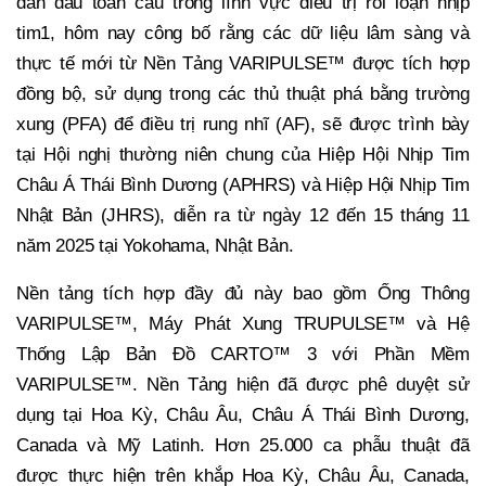
dẫn đầu toàn cầu trong lĩnh vực điều trị rối loạn nhịp
tim1, hôm nay công bố rằng các dữ liệu lâm sàng và
thực tế mới từ Nền Tảng VARIPULSE™ được tích hợp
đồng bộ, sử dụng trong các thủ thuật phá bằng trường
xung (PFA) để điều trị rung nhĩ (AF), sẽ được trình bày
tại Hội nghị thường niên chung của Hiệp Hội Nhịp Tim
Châu Á Thái Bình Dương (APHRS) và Hiệp Hội Nhịp Tim
Nhật Bản (JHRS), diễn ra từ ngày 12 đến 15 tháng 11
năm 2025 tại Yokohama, Nhật Bản.
Nền tảng tích hợp đầy đủ này bao gồm Ống Thông
VARIPULSE™, Máy Phát Xung TRUPULSE™ và Hệ
Thống Lập Bản Đồ CARTO™ 3 với Phần Mềm
VARIPULSE™. Nền Tảng hiện đã được phê duyệt sử
dụng tại Hoa Kỳ, Châu Âu, Châu Á Thái Bình Dương,
Canada và Mỹ Latinh. Hơn 25.000 ca phẫu thuật đã
được thực hiện trên khắp Hoa Kỳ, Châu Âu, Canada,