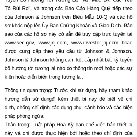
Tố Rủi Ro", và trong các Báo Cáo Hàng Quý tiếp theo
của Johnson & Johnson trên Biểu Mẫu 10-Q và các hồ
sơ khác nộp lên Ủy Ban Chứng Khoán và Giao Dịch. Bản
sao của các hồ sơ này có sẵn để truy cập trực tuyến tại
www.sec.gov, www.jnj.com, www.investor.jnj.com hoặc
được cung cấp theo yêu cầu từ Johnson & Johnson.
Johnson & Johnson không cam kết cập nhật bất kỳ tuyên
bố hướng tới tương lai nào do thông tin mới hoặc các sự
kiện hoặc diễn biến trong tương lai.
Thông tin quan trọng: Trước khi sử dụng, hãy tham khảo
hướng dẫn sử dụngđi kèm thiết bị này để biết về chỉ
định, chống chỉ định, tác dụng phụ, cảnh báo và các biện
pháp phòng ngừa.
Thận trọng: Luật pháp Hoa Kỳ hạn chế việc bán thiết bị
này và chỉ được thực hiện bởi hoặc theo chỉ định của