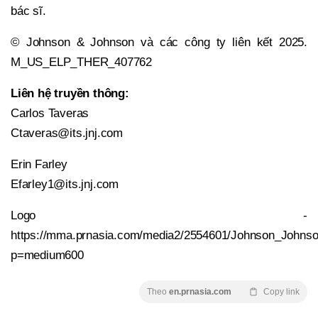
bác sĩ.
© Johnson & Johnson và các công ty liên kết 2025.
M_US_ELP_THER_407762
Liên hệ truyền thông:
Carlos Taveras
Ctaveras@its.jnj.com
Erin Farley
Efarley1@its.jnj.com
Logo -
https://mma.prnasia.com/media2/2554601/Johnson_Johns
p=medium600
Theo
en.prnasia.com
Copy link