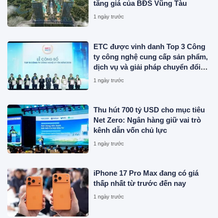
tăng giá của BĐS Vũng Tàu
1 ngày trước
ETC được vinh danh Top 3 Công
ty công nghệ cung cấp sản phẩm,
dịch vụ và giải pháp chuyển đổi
số uy tín năm 2026
1 ngày trước
Thu hút 700 tỷ USD cho mục tiêu
Net Zero: Ngân hàng giữ vai trò
kênh dẫn vốn chủ lực
1 ngày trước
iPhone 17 Pro Max đang có giá
thấp nhất từ trước đến nay
1 ngày trước