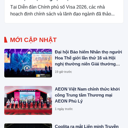
Tại Diễn đàn Chính phủ số Visa 2026, các nhà
hoạch định chính sách và lãnh đạo ngành đã thảo...
MỚI CẬP NHẬT
Đại hội Bảo hiểm Nhân thọ người
Hoa Thế giới lần thứ 16 và Hội
nghị thường niên Giải thưởng
Rồng Quốc tế (IDA) 2026 được tổ
19 giờ trước
chức trọng thể
AEON Việt Nam chính thức khởi
công Trung tâm Thương mại
AEON Phủ Lý
1 ngày trước
Coolita ra mắt Liên minh Truyền