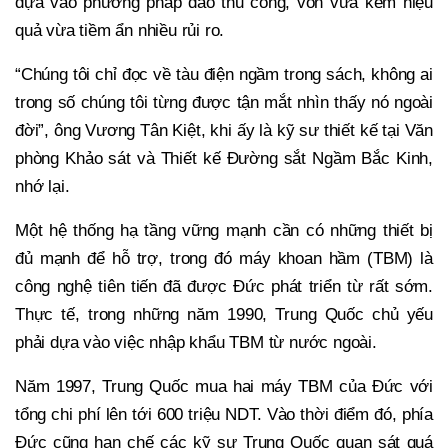
dựa vào phương pháp đào thủ công, vốn vừa kém hiệu
quả vừa tiềm ẩn nhiều rủi ro.
“Chúng tôi chỉ đọc về tàu điện ngầm trong sách, không ai
trong số chúng tôi từng được tận mắt nhìn thấy nó ngoài
đời”, ông Vương Tân Kiệt, khi ấy là kỹ sư thiết kế tại Văn
phòng Khảo sát và Thiết kế Đường sắt Ngầm Bắc Kinh,
nhớ lại.
Một hệ thống hạ tầng vững mạnh cần có những thiết bị
đủ mạnh để hỗ trợ, trong đó máy khoan hầm (TBM) là
công nghệ tiên tiến đã được Đức phát triển từ rất sớm.
Thực tế, trong những năm 1990, Trung Quốc chủ yếu
phải dựa vào việc nhập khẩu TBM từ nước ngoài.
Năm 1997, Trung Quốc mua hai máy TBM của Đức với
tổng chi phí lên tới 600 triệu NDT. Vào thời điểm đó, phía
Đức cũng hạn chế các kỹ sư Trung Quốc quan sát quá