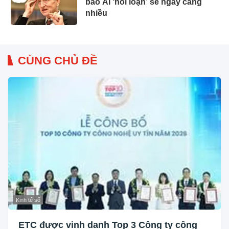
báo AI ‘nổi loạn’ sẽ ngày càng
nhiều
CÙNG CHỦ ĐỀ
Kinh tế số
ETC được vinh danh Top 3 Công ty công