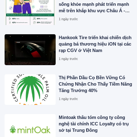
sống khỏe mạnh phát triển mạnh
mẽ trên khắp khu vực Châu Á -
Thái Bình Dương khi 4 trong 5
1 ngày trước
người tiêu dùng ưu tiên sức khỏe
toàn diện
Hankook Tire triển khai chiến dịch
quảng bá thương hiệu iON tại các
rạp CGV ở Việt Nam
1 ngày trước
Thị Phần Dầu Cọ Bền Vững Có
Chứng Nhận Cho Thấy Tiềm Năng
Tăng Trưởng 40%
1 ngày trước
Mintoak thâu tóm công ty công
nghệ tài chính ICC Loyalty có trụ
sở tại Trung Đông