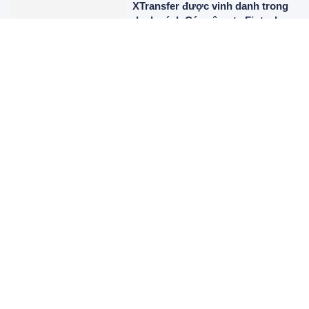
XTransfer được vinh danh trong
danh sách Các công ty Fintech
hàng đầu thế giới năm 2026 của
CNBC
2 ngày trước
XEM THÊM
Web thông tin điện tử tổng hợp Kinh tế số
Địa chỉ: Thị xã Đông Hòa - Phú Yên
Email: contacttt24h@gmail.com