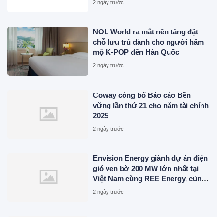
2 ngày trước
NOL World ra mắt nền tảng đặt
chỗ lưu trú dành cho người hâm
mộ K-POP đến Hàn Quốc
2 ngày trước
Coway công bố Báo cáo Bền
vững lần thứ 21 cho năm tài chính
2025
2 ngày trước
Envision Energy giành dự án điện
gió ven bờ 200 MW lớn nhất tại
Việt Nam cùng REE Energy, củng
cố Hệ thống Năng lượng Tương
2 ngày trước
lai trên khắp Đông Nam Á