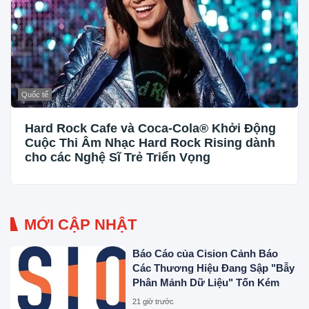
Quốc tế
Hard Rock Cafe và Coca-Cola® Khởi Động
Cuộc Thi Âm Nhạc Hard Rock Rising dành
cho các Nghệ Sĩ Trẻ Triển Vọng
MỚI CẬP NHẬT
Báo Cáo của Cision Cảnh Báo
Các Thương Hiệu Đang Sập "Bẫy
Phân Mảnh Dữ Liệu" Tốn Kém
21 giờ trước