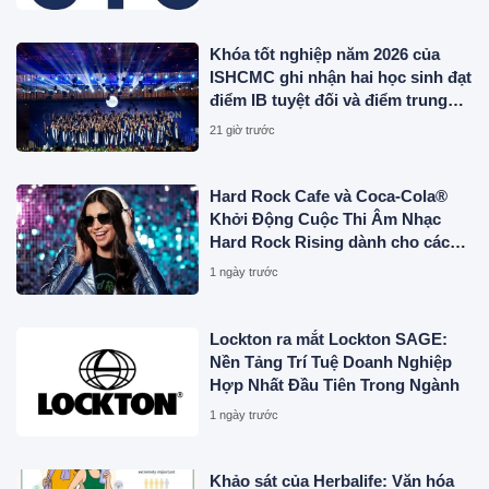
Khóa tốt nghiệp năm 2026 của
ISHCMC ghi nhận hai học sinh đạt
điểm IB tuyệt đối và điểm trung
bình toàn khóa đạt 34,5
21 giờ trước
Hard Rock Cafe và Coca-Cola®
Khởi Động Cuộc Thi Âm Nhạc
Hard Rock Rising dành cho các
Nghệ Sĩ Trẻ Triển Vọng
1 ngày trước
Lockton ra mắt Lockton SAGE:
Nền Tảng Trí Tuệ Doanh Nghiệp
Hợp Nhất Đầu Tiên Trong Ngành
1 ngày trước
Khảo sát của Herbalife: Văn hóa