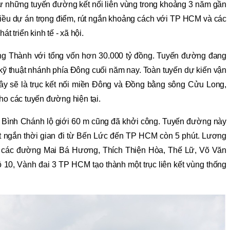
ư những tuyến đường kết nối liên vùng trong khoảng 3 năm gần
hiều dự án trọng điểm, rút ngắn khoảng cách với TP HCM và các
t triển kinh tế - xã hội.
ong Thành với tổng vốn hơn 30.000 tỷ đồng. Tuyến đường đang
kỹ thuật nhánh phía Đông cuối năm nay. Toàn tuyến dự kiến vận
ây sẽ là trục kết nối miền Đông và Đồng bằng sông Cửu Long,
ho các tuyến đường hiện tại.
 Bình Chánh lộ giới 60 m cũng đã khởi công. Tuyến đường này
t ngắn thời gian đi từ Bến Lức đến TP HCM còn 5 phút. Lương
i các đường Mai Bá Hương, Thích Thiện Hòa, Thế Lữ, Võ Văn
 lộ 10, Vành đai 3 TP HCM tạo thành một trục liên kết vùng thống