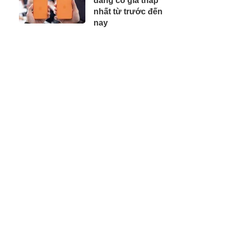
đang có giá thấp
2026
nhất từ trước đến
nay