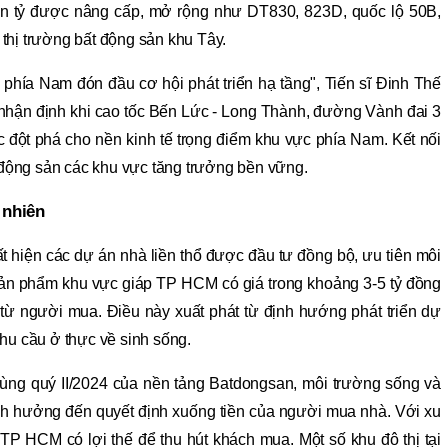
ìn tỷ được nâng cấp, mở rộng như DT830, 823D, quốc lộ 50B,
o thị trường bất động sản khu Tây.
n phía Nam đón đầu cơ hội phát triển hạ tầng", Tiến sĩ Đinh Thế
h, nhận định khi cao tốc Bến Lức - Long Thành, đường Vành đai 3
 đột phá cho nền kinh tế trọng điểm khu vực phía Nam. Kết nối
t động sản các khu vực tăng trưởng bền vững.
 nhiên
 hiện các dự án nhà liền thổ được đầu tư đồng bộ, ưu tiên môi
sản phẩm khu vực giáp TP HCM có giá trong khoảng 3-5 tỷ đồng
ừ người mua. Điều này xuất phát từ định hướng phát triển dự
hu cầu ở thực về sinh sống.
dùng quý II/2024 của nền tảng Batdongsan, môi trường sống và
ảnh hưởng đến quyết định xuống tiền của người mua nhà. Với xu
 TP HCM có lợi thế để thu hút khách mua. Một số khu đô thị tại