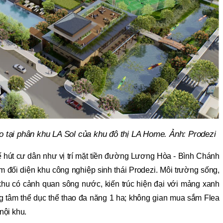
o tại phân khu LA Sol của khu đô thị LA Home. Ảnh: Prodezi
ế hút cư dân như vị trí mặt tiền đường Lương Hòa - Bình Chánh
 đối diện khu công nghiệp sinh thái Prodezi. Môi trường sống,
 khu có cảnh quan sông nước, kiến trúc hiện đại với mảng xanh
ung tâm thể dục thể thao đa năng 1 ha; không gian mua sắm Flea
nội khu.