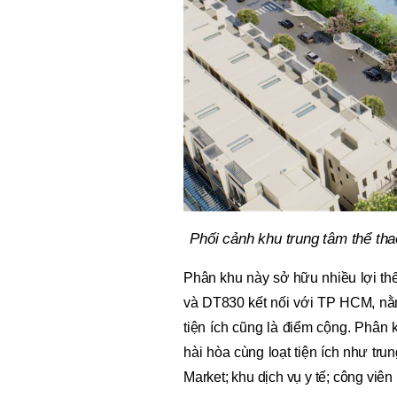
Phối cảnh khu trung tâm thể tha
Phân khu này sở hữu nhiều lợi th
và DT830 kết nối với TP HCM, nằm
tiện ích cũng là điểm cộng. Phân
hài hòa cùng loạt tiện ích như tr
Market; khu dịch vụ y tế; công viên 