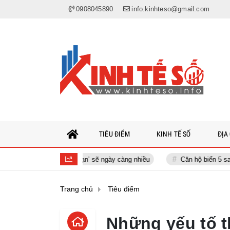
0908045890
info.kinhteso@gmail.com
TIÊU ĐIỂM
KINH TẾ SỐ
ĐỊA
áo AI ‘nổi loạn’ sẽ ngày càng nhiều
Căn hộ biển 5 sao từ 1,99 tỷ đ
Trang chủ
Tiêu điểm
Những yếu tố t