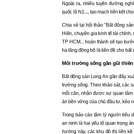
Ngoài ra, nhiều tuyến đường ngh
quốc lộ N1..., tạo mạch liên kết ch
Chia sẻ tại hội thảo "Bất động sả
Hiển, chuyên gia kinh tế tài chín
TP HCM... hoàn thành sẽ tạo bước
hạ tầng đồng bộ là tiền đề cho bấ
Môi trường sống gần gũi thiên
Bất động sản Long An gần đây xuất
trường sống. Theo khảo sát, các 
mỗi căn, nhận được sự quan tâm t
án bền vững của chủ đầu tư, kéo n
Trong báo cáo tâm lý người tiêu 
an ninh là hai yếu tố quan trọng 
hướng này, các khu đô thị liền kề