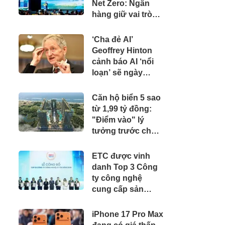
Net Zero: Ngân
hàng giữ vai trò
kênh dẫn vốn chủ
lực
‘Cha đẻ AI’
Geoffrey Hinton
cảnh báo AI ‘nổi
loạn’ sẽ ngày
càng nhiều
Căn hộ biển 5 sao
từ 1,99 tỷ đồng:
"Điểm vào" lý
tưởng trước chu
kỳ tăng giá của
BĐS Vũng Tàu
ETC được vinh
danh Top 3 Công
ty công nghệ
cung cấp sản
phẩm, dịch vụ và
giải pháp chuyển
iPhone 17 Pro Max
đổi số uy tín năm