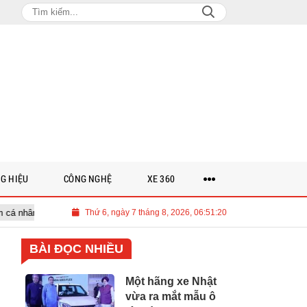
G HIỆU
CÔNG NGHỆ
XE 360
í tuệ nhân tạo’
Thứ 6, ngày 7 tháng 8, 2026, 06:51:22
Việt Nam cần 700 tỉ USD cho lộ trình Net Zero đế
BÀI ĐỌC NHIỀU
Một hãng xe Nhật
vừa ra mắt mẫu ô