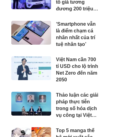
tô giá tương
đương 200 triệu
đồng, 'cân' được
xăng từ E20 đến
‘Smartphone vẫn
E100
là điểm chạm cá
nhân nhất của trí
tuệ nhân tạo’
Việt Nam cần 700
tỉ USD cho lộ trình
Net Zero đến năm
2050
Thảo luận các giải
pháp thực tiễn
trong số hóa dịch
vụ công tại Việt
Nam
Top 5 manga thế