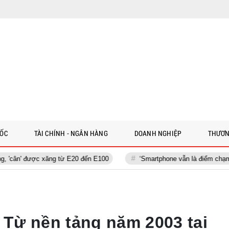
 ỐC
TÀI CHÍNH - NGÂN HÀNG
DOANH NGHIỆP
THƯƠN
 từ E20 đến E100
‘Smartphone vẫn là điểm chạm cá nhân nhất của tr
Từ nền tảng năm 2003 tại