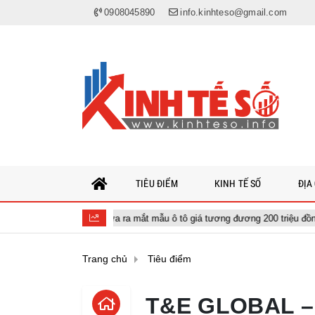
0908045890
info.kinhteso@gmail.com
TIÊU ĐIỂM
KINH TẾ SỐ
ĐỊA
Nhật vừa ra mắt mẫu ô tô giá tương đương 200 triệu đồng, 'cân' được xăng
Trang chủ
Tiêu điểm
T&E GLOBAL – 