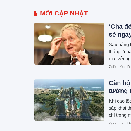
MỚI CẬP NHẬT
‘Cha đẻ
sẽ ngà
Sau hàng l
thống, ‘ch
mặt với ng
7 giờ trước
Do
Căn hộ 
tưởng 
Khi cao t
sắp khai t
chỉ trong 
đồng/căn c
7 giờ trước
Đị
có trước kh