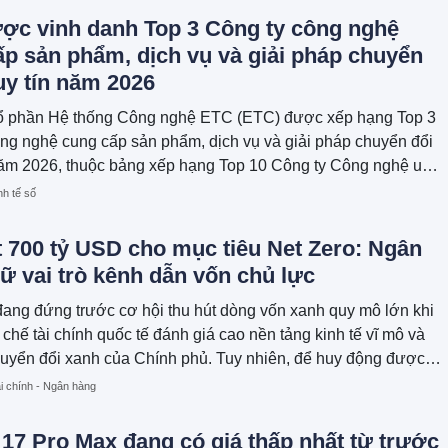
ợc vinh danh Top 3 Công ty công nghệ
p sản phẩm, dịch vụ và giải pháp chuyển
uy tín năm 2026
ổ phần Hệ thống Công nghệ ETC (ETC) được xếp hạng Top 3
ng nghệ cung cấp sản phẩm, dịch vụ và giải pháp chuyển đổi
năm 2026, thuộc bảng xếp hạng Top 10 Công ty Công nghệ uy
g ty Cổ phần Báo cáo Đánh giá Việt Nam (Vietnam Report)
nh tế số
 700 tỷ USD cho mục tiêu Net Zero: Ngân
ữ vai trò kênh dẫn vốn chủ lực
ang đứng trước cơ hội thu hút dòng vốn xanh quy mô lớn khi
 chế tài chính quốc tế đánh giá cao nền tảng kinh tế vĩ mô và
uyển đổi xanh của Chính phủ. Tuy nhiên, để huy động được
 tỷ USD phục vụ mục tiêu Net Zero đến năm 2050, điều cốt
i chính - Ngân hàng
g cao năng lực hấp thụ vốn. Trong bức tranh đó, hệ thống ngân
xác định sẽ giữ vai trò kênh dẫn vốn chủ lực.
17 Pro Max đang có giá thấp nhất từ trước