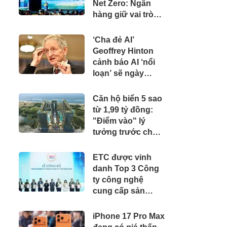
Net Zero: Ngân
hàng giữ vai trò
kênh dẫn vốn chủ
lực
‘Cha đẻ AI’
Geoffrey Hinton
cảnh báo AI ‘nổi
loạn’ sẽ ngày
càng nhiều
Căn hộ biển 5 sao
từ 1,99 tỷ đồng:
"Điểm vào" lý
tưởng trước chu
kỳ tăng giá của
BĐS Vũng Tàu
ETC được vinh
danh Top 3 Công
ty công nghệ
cung cấp sản
phẩm, dịch vụ và
giải pháp chuyển
iPhone 17 Pro Max
đổi số uy tín năm