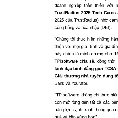
doanh nghiệp thân thiện với
TrustRadius 2025 Tech Cares
2025 của TrustRadius) nhờ cam 
công bằng và hòa nhập (DEI).
"Chúng tôi thực hiện những hà
thiện với mọi giới tính và gia 
này chính là minh chứng cho điề
TPIsoftware chia sẻ, đồng thờ
lãnh đạo bình đẳng giới TCSA
Giải thưởng nhà tuyển dụng tố
Bank và Yourator.
"TPIsoftware không chỉ thực hiệ
còn mở rộng đến tất cả các bên
năng lực cạnh tranh thông qua 
quả và bền vững hơn".