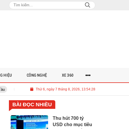
G HIỆU
CÔNG NGHỆ
XE 360
ETC được vinh danh Top 3 Công ty công nghệ cung cấp sản phẩm, dịch vụ và
Thứ 6, ngày 7 tháng 8, 2026, 13:54:29
BÀI ĐỌC NHIỀU
Thu hút 700 tỷ
USD cho mục tiêu