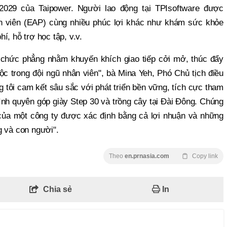
29 của Taipower. Người lao động tại TPIsoftware được
n viên (EAP) cùng nhiều phúc lợi khác như khám sức khỏe
í, hỗ trợ học tập, v.v.
chức phẳng nhằm khuyến khích giao tiếp cởi mở, thúc đẩy
c trong đội ngũ nhân viên", bà Mina Yeh, Phó Chủ tịch điều
g tôi cam kết sâu sắc với phát triển bền vững, tích cực tham
ình quyên góp giày Step 30 và trồng cây tại Đài Đông. Chúng
 của một công ty được xác định bằng cả lợi nhuận và những
g và con người".
Theo
en.prnasia.com
Copy link
Chia sẻ
In