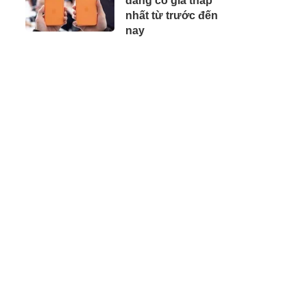
đang có giá thấp
2026
nhất từ trước đến
nay