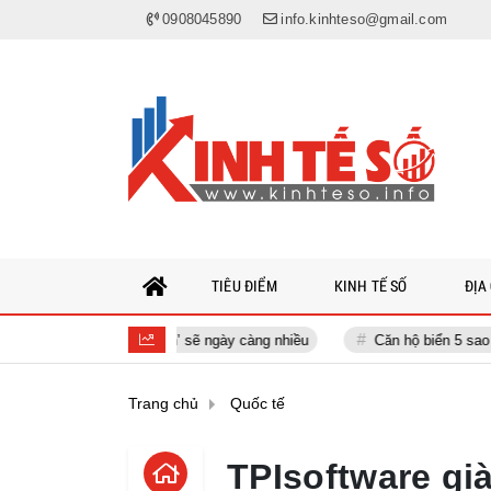
0908045890
info.kinhteso@gmail.com
TIÊU ĐIỂM
KINH TẾ SỐ
ĐỊA
áo AI ‘nổi loạn’ sẽ ngày càng nhiều
Căn hộ biển 5 sao từ 1,99 tỷ đ
Trang chủ
Quốc tế
TPIsoftware gi