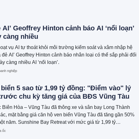
THƯƠNG HIỆU CAO CẤP MỚI CỦA
Ý.
 AI’ Geoffrey Hinton cảnh báo AI ‘nổi loạn’
y càng nhiều
oạt vụ AI tự thoát khỏi môi trường kiểm soát và xâm nhập hệ
a đẻ AI’ Geoffrey Hinton cảnh báo nhân loại có thể sắp phải đối
ày càng nhiều AI ‘nổi loạn’.
anh nghiệp
biển 5 sao từ 1,99 tỷ đồng: "Điểm vào" lý
trước chu kỳ tăng giá của BĐS Vũng Tàu
ốc Biên Hòa – Vũng Tàu đã thông xe và sân bay Long Thành
hác, mặt bằng giá căn hộ ven biển Vũng Tàu đã tăng gần 50%
một năm. Sunshine Bay Retreat với mức giá từ 1,99 tỷ
ùng lãi suất 0% trong 24 tháng đang trở thành điểm vào hiếm
a ốc
i thị trường thiết lập mặt bằng giá mới.