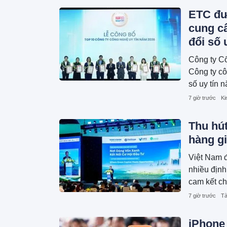
ETC đư
cung cấ
đổi số 
Công ty C
Công ty cô
số uy tín 
tín do Côn
7 giờ trước
Ki
công bố.
Thu hút
hàng gi
Việt Nam đ
nhiều định
cam kết ch
khoảng 700
7 giờ trước
Tà
lõi là nân
hàng được 
iPhone 