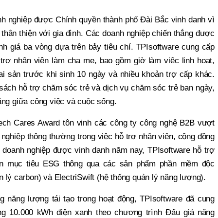
nh nghiệp được Chính quyền thành phố Đài Bắc vinh danh vì
c thân thiện với gia đình. Các doanh nghiệp chiến thắng được
nh giá ba vòng dựa trên bảy tiêu chí. TPIsoftware cung cấp
̃ trợ nhân viên làm cha mẹ, bao gồm giờ làm việc linh hoạt,
ai sản trước khi sinh 10 ngày và nhiều khoản trợ cấp khác.
sách hỗ trợ chăm sóc trẻ và dịch vụ chăm sóc trẻ ban ngày,
bằng giữa công việc và cuộc sống.
ech Cares Award tôn vinh các công ty công nghệ B2B vượt
 nghiệp thông thường trong việc hỗ trợ nhân viên, cộng đồng
0 doanh nghiệp được vinh danh năm nay, TPIsoftware hỗ trợ
iện mục tiêu ESG thông qua các sản phẩm phần mềm độc
 lý carbon) và ElectriSwift (hệ thống quản lý năng lượng).
năng lượng tái tạo trong hoạt động, TPIsoftware đã cung
ng 10.000 kWh điện xanh theo chương trình Đấu giá năng