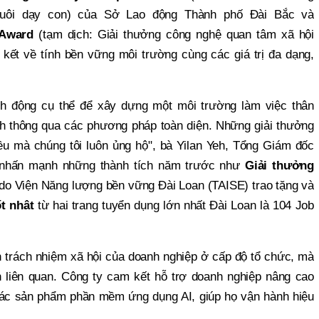
 nuôi dạy con) của Sở Lao động Thành phố Đài Bắc và
 Award
(tạm dịch: Giải thưởng công nghệ quan tâm xã hội
kết về tính bền vững môi trường cùng các giá trị đa dạng,
nh động cụ thể để xây dựng một môi trường làm việc thân
đình thông qua các phương pháp toàn diện. Những giải thưởng
u mà chúng tôi luôn ủng hộ", bà Yilan Yeh, Tổng Giám đốc
i nhấn mạnh những thành tích năm trước như
Giải thưởng
do Viện Năng lượng bền vững Đài Loan (TAISE) trao tặng và
t nhât
từ hai trang tuyển dụng lớn nhất Đài Loan là 104 Job
n trách nhiệm xã hội của doanh nghiệp ở cấp độ tổ chức, mà
 liên quan. Công ty cam kết hỗ trợ doanh nghiệp nâng cao
các sản phẩm phần mềm ứng dụng AI, giúp họ vận hành hiệu