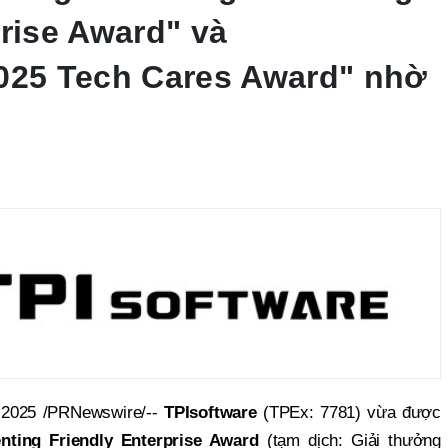
prise Award" và
025 Tech Cares Award" nhờ
 2025 /PRNewswire/--
TPIsoftware
(TPEx: 7781) vừa được
nting Friendly Enterprise Award
(tạm dịch: Giải thưởng