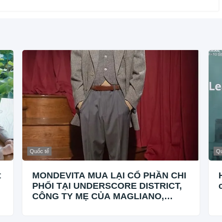
Quốc tế
Qu
t
MONDEVITA MUA LẠI CỔ PHẦN CHI
PHỐI TẠI UNDERSCORE DISTRICT,
CÔNG TY MẸ CỦA MAGLIANO,
ĐÁNH DẤU BƯỚC THỨ HAI TRONG
QUÁ TRÌNH XÂY DỰNG NỀN TẢNG