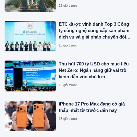
13 giờ trước
ETC được vinh danh Top 3 Công
ty công nghệ cung cấp sản phẩm,
dịch vụ và giải pháp chuyển đổi
số uy tín năm 2026
13 giờ trước
Thu hút 700 tỷ USD cho mục tiêu
Net Zero: Ngân hàng giữ vai trò
kênh dẫn vốn chủ lực
13 giờ trước
iPhone 17 Pro Max đang có giá
thấp nhất từ trước đến nay
13 giờ trước