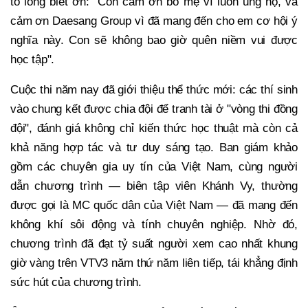
tỏ lòng biết ơn: "Con cảm ơn bố mẹ vì luôn ủng hộ, và
cảm ơn Daesang Group vì đã mang đến cho em cơ hội ý
nghĩa này. Con sẽ không bao giờ quên niềm vui được
học tập".
Cuộc thi năm nay đã giới thiệu thể thức mới: các thí sinh
vào chung kết được chia đội để tranh tài ở "vòng thi đồng
đội", đánh giá không chỉ kiến thức học thuật mà còn cả
khả năng hợp tác và tư duy sáng tạo. Ban giám khảo
gồm các chuyên gia uy tín của Việt Nam, cùng người
dẫn chương trình — biên tập viên Khánh Vy, thường
được gọi là MC quốc dân của Việt Nam — đã mang đến
không khí sôi động và tính chuyên nghiệp. Nhờ đó,
chương trình đã đạt tỷ suất người xem cao nhất khung
giờ vàng trên VTV3 năm thứ năm liên tiếp, tái khẳng định
sức hút của chương trình.