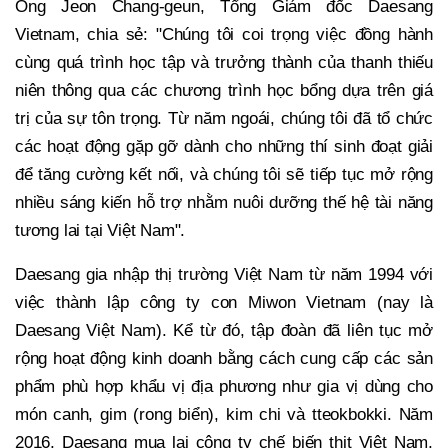
Ông Jeon Chang-geun, Tổng Giám đốc Daesang
Vietnam, chia sẻ: "Chúng tôi coi trọng việc đồng hành
cùng quá trình học tập và trưởng thành của thanh thiếu
niên thông qua các chương trình học bổng dựa trên giá
trị của sự tôn trọng. Từ năm ngoái, chúng tôi đã tổ chức
các hoạt động gặp gỡ dành cho những thí sinh đoạt giải
để tăng cường kết nối, và chúng tôi sẽ tiếp tục mở rộng
nhiều sáng kiến hỗ trợ nhằm nuôi dưỡng thế hệ tài năng
tương lai tại Việt Nam".
Daesang gia nhập thị trường Việt Nam từ năm 1994 với
việc thành lập công ty con Miwon Vietnam (nay là
Daesang Việt Nam). Kể từ đó, tập đoàn đã liên tục mở
rộng hoạt động kinh doanh bằng cách cung cấp các sản
phẩm phù hợp khẩu vị địa phương như gia vị dùng cho
món canh, gim (rong biển), kim chi và tteokbokki. Năm
2016, Daesang mua lại công ty chế biến thịt Việt Nam,