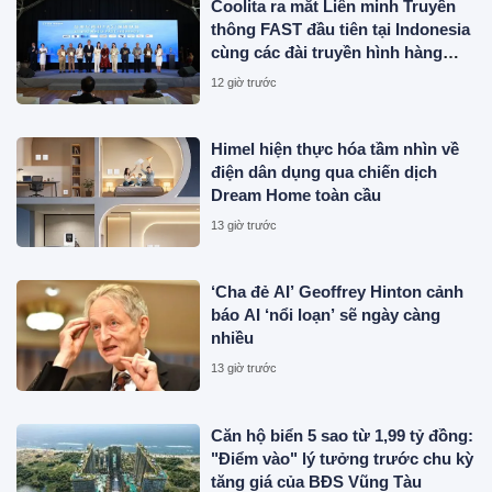
Coolita ra mắt Liên minh Truyền
thông FAST đầu tiên tại Indonesia
cùng các đài truyền hình hàng
đầu
12 giờ trước
Himel hiện thực hóa tầm nhìn về
điện dân dụng qua chiến dịch
Dream Home toàn cầu
13 giờ trước
‘Cha đẻ AI’ Geoffrey Hinton cảnh
báo AI ‘nổi loạn’ sẽ ngày càng
nhiều
13 giờ trước
Căn hộ biển 5 sao từ 1,99 tỷ đồng:
"Điểm vào" lý tưởng trước chu kỳ
tăng giá của BĐS Vũng Tàu