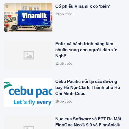
Cổ phiếu Vinamilk có 'biến'
13 giờ trước
Entiz và hành trình nâng tầm
chuẩn sống cho người dân xứ
Nghệ
13 giờ trước
Cebu Pacific nối lại các đường
bay Hà Nội-Clark, Thành phố Hồ
Chí Minh-Cebu
18 giờ trước
Nucleus Software và FPT Ra Mắt
FinnOne Neo® 9.0 và FinnAxia®