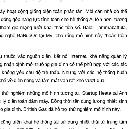
ày hoạt động giống điện toán phân tán. Mỗi căn nhà có thể
 đóng góp năng lực tính toán cho hệ thống AI lớn hơn, tương
ham gia mạng lưới khai thác tiền số. Balaji Tammabattula,
g nghệ BaRupOn tại Mỹ, cho rằng mô hình này “hoàn toàn
ụ thuộc vào nguồn điện, kết nối internet, khả năng quản lý
ng nhận định môi trường gia đình có thể phù hợp với các tác
c không yêu cầu độ trễ thấp. Nhưng với các hệ thống huấn
chế về điện năng và làm mát vẫn rất khó vượt qua.
u thử nghiệm những mô hình tương tự. Startup Heata tại Anh
 lý điện toán đám mây. Đồng thời tận dụng lượng nhiệt sinh
 gia đình. British Gas đã hỗ trợ thử nghiệm mô hình này.
ũng triển khai hệ thống tái sử dụng nhiệt thải từ trung tâm