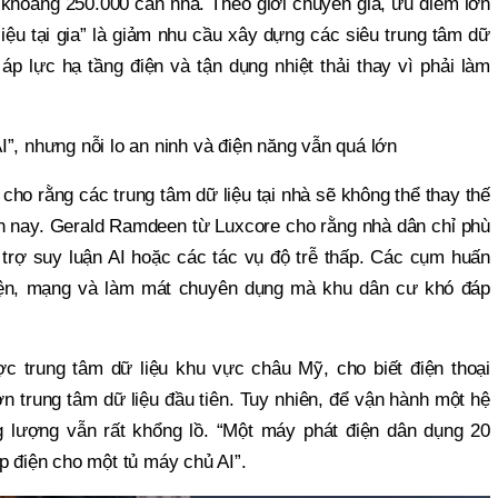
 khoảng 250.000 căn nhà. Theo giới chuyên gia, ưu điểm lớn
iệu tại gia” là giảm nhu cầu xây dựng các siêu trung tâm dữ
m áp lực hạ tầng điện và tận dụng nhiệt thải thay vì phải làm
”, nhưng nỗi lo an ninh và điện năng vẫn quá lớn
cho rằng các trung tâm dữ liệu tại nhà sẽ không thể thay thế
ện nay. Gerald Ramdeen từ Luxcore cho rằng nhà dân chỉ phù
ỗ trợ suy luận AI hoặc các tác vụ độ trễ thấp. Các cụm huấn
điện, mạng và làm mát chuyên dụng mà khu dân cư khó đáp
ợc trung tâm dữ liệu khu vực châu Mỹ, cho biết điện thoại
 trung tâm dữ liệu đầu tiên. Tuy nhiên, để vận hành một hệ
g lượng vẫn rất khổng lồ. “Một máy phát điện dân dụng 20
p điện cho một tủ máy chủ AI”.