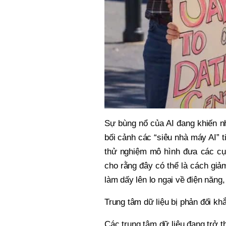
Sự bùng nổ của AI đang khiến nh
bối cảnh các “siêu nhà máy AI” t
thử nghiệm mô hình đưa các cụm
cho rằng đây có thể là cách giả
làm dấy lên lo ngại về điện năng
Trung tâm dữ liệu bị phản đối k
Các trung tâm dữ liệu đang trở 