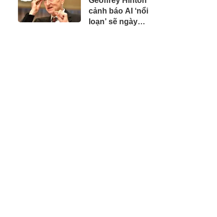
Geoffrey Hinton
cảnh báo AI ‘nổi
loạn’ sẽ ngày
càng nhiều