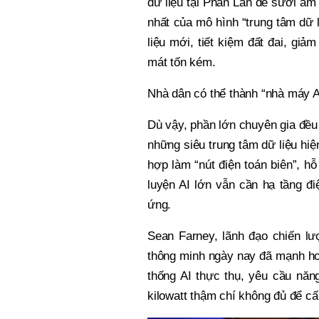
dữ liệu tại Phần Lan để sưởi ấm
nhất của mô hình “trung tâm dữ l
liệu mới, tiết kiệm đất đai, giả
mát tốn kém.
Nhà dân có thể thành “nhà máy AI
Dù vậy, phần lớn chuyên gia đều 
những siêu trung tâm dữ liệu hi
hợp làm “nút điện toán biên”, h
luyện AI lớn vẫn cần hạ tầng 
ứng.
Sean Farney, lãnh đạo chiến lư
thông minh ngày nay đã mạnh hơn
thống AI thực thụ, yêu cầu năn
kilowatt thậm chí không đủ để cấ