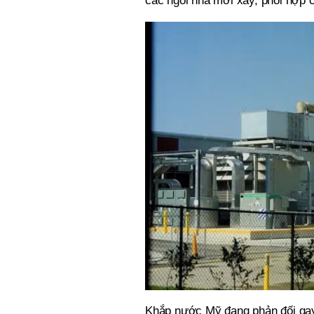
các ngôi nhà mới xây, phối hợp 
Khắp nước Mỹ đang phản đối gay 