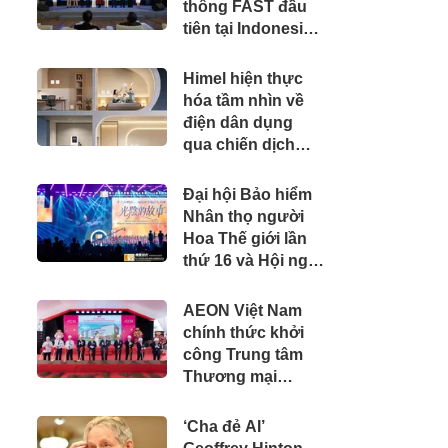
thông FAST đầu
tiên tại Indonesia
cùng các đài
truyền hình hàng
Himel hiện thực
đầu
hóa tầm nhìn về
điện dân dụng
qua chiến dịch
Dream Home toàn
cầu
Đại hội Bảo hiểm
Nhân thọ người
Hoa Thế giới lần
thứ 16 và Hội nghị
thường niên Giải
thưởng Rồng
AEON Việt Nam
Quốc tế (IDA) 2026
chính thức khởi
được tổ chức
công Trung tâm
trọng thể
Thương mại
AEON Phủ Lý
‘Cha đẻ AI’