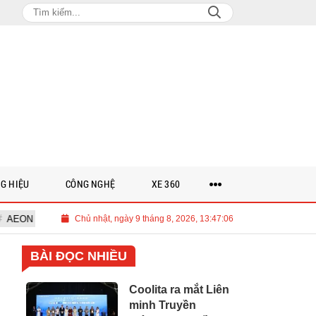
G HIỆU
CÔNG NGHỆ
XE 360
 chính thức khởi công Trung tâm Thương mại AEON Phủ Lý
Chủ nhật, ngày 9 tháng 8, 2026, 13:47:07
Cooli
BÀI ĐỌC NHIỀU
Coolita ra mắt Liên
minh Truyền