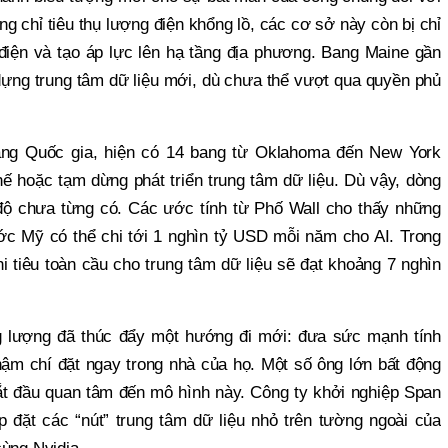
g chỉ tiêu thụ lượng điện khổng lồ, các cơ sở này còn bị chỉ
á điện và tạo áp lực lên hạ tầng địa phương. Bang Maine gần
ựng trung tâm dữ liệu mới, dù chưa thể vượt qua quyền phủ
ang Quốc gia, hiện có 14 bang từ Oklahoma đến New York
ế hoặc tạm dừng phát triển trung tâm dữ liệu. Dù vậy, dòng
 độ chưa từng có. Các ước tính từ Phố Wall cho thấy những
ớc Mỹ có thể chi tới 1 nghìn tỷ USD mỗi năm cho AI. Trong
i tiêu toàn cầu cho trung tâm dữ liệu sẽ đạt khoảng 7 nghìn
g lượng đã thúc đẩy một hướng đi mới: đưa sức mạnh tính
ậm chí đặt ngay trong nhà của họ. Một số ông lớn bất động
ắt đầu quan tâm đến mô hình này. Công ty khởi nghiệp Span
ắp đặt các “nút” trung tâm dữ liệu nhỏ trên tường ngoài của