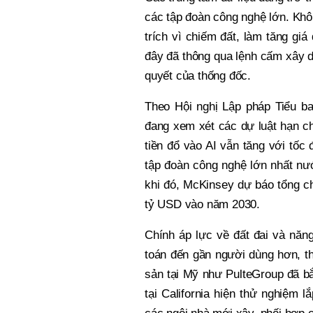
các tập đoàn công nghệ lớn. Khôn
trích vì chiếm đất, làm tăng gi
đây đã thông qua lệnh cấm xây d
quyết của thống đốc.
Theo Hội nghị Lập pháp Tiểu b
đang xem xét các dự luật hạn ch
tiền đổ vào AI vẫn tăng với tốc
tập đoàn công nghệ lớn nhất nư
khi đó, McKinsey dự báo tổng ch
tỷ USD vào năm 2030.
Chính áp lực về đất đai và năn
toán đến gần người dùng hơn, th
sản tại Mỹ như PulteGroup đã b
tại California hiện thử nghiệm l