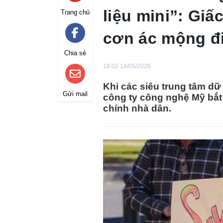
liệu mini”: Giấ
Trang chủ
cơn ác mộng đ
Chia sẻ
18:02 14/05/2026
Khi các siêu trung tâm dữ 
Gửi mail
công ty công nghệ Mỹ bắt
chính nhà dân.