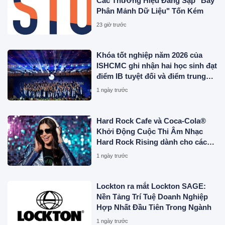
Các Thương Hiệu Đang Sập "Bẫy
Phân Mảnh Dữ Liệu" Tốn Kém
23 giờ trước
Khóa tốt nghiệp năm 2026 của
ISHCMC ghi nhận hai học sinh đạt
điểm IB tuyệt đối và điểm trung
bình toàn khóa đạt 34,5
1 ngày trước
Hard Rock Cafe và Coca-Cola®
Khởi Động Cuộc Thi Âm Nhạc
Hard Rock Rising dành cho các
Nghệ Sĩ Trẻ Triển Vọng
1 ngày trước
Lockton ra mắt Lockton SAGE:
Nền Tảng Trí Tuệ Doanh Nghiệp
Hợp Nhất Đầu Tiên Trong Ngành
1 ngày trước