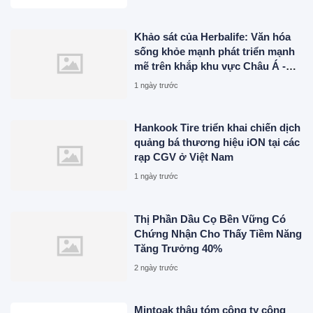
Khảo sát của Herbalife: Văn hóa
sống khỏe mạnh phát triển mạnh
mẽ trên khắp khu vực Châu Á -
Thái Bình Dương khi 4 trong 5
1 ngày trước
người tiêu dùng ưu tiên sức khỏe
toàn diện
Hankook Tire triển khai chiến dịch
quảng bá thương hiệu iON tại các
rạp CGV ở Việt Nam
1 ngày trước
Thị Phần Dầu Cọ Bền Vững Có
Chứng Nhận Cho Thấy Tiềm Năng
Tăng Trưởng 40%
2 ngày trước
Mintoak thâu tóm công ty công