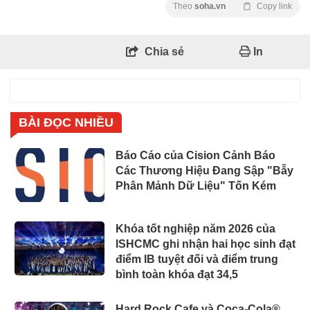
Theo
soha.vn
Copy link
Chia sẻ
In
BÀI ĐỌC NHIỀU
Báo Cáo của Cision Cảnh Báo
Các Thương Hiệu Đang Sập "Bẫy
Phân Mảnh Dữ Liệu" Tốn Kém
Khóa tốt nghiệp năm 2026 của
ISHCMC ghi nhận hai học sinh đạt
điểm IB tuyệt đối và điểm trung
bình toàn khóa đạt 34,5
Hard Rock Cafe và Coca-Cola®