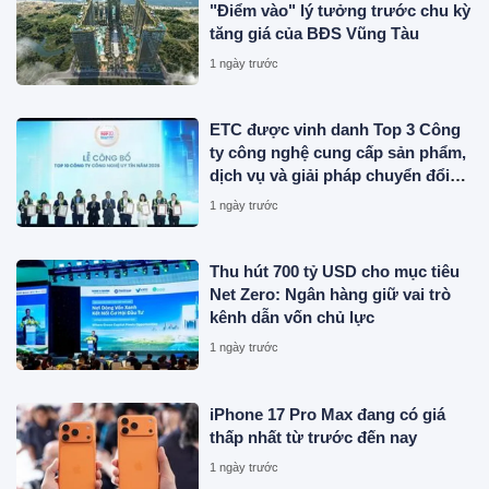
"Điểm vào" lý tưởng trước chu kỳ
tăng giá của BĐS Vũng Tàu
1 ngày trước
ETC được vinh danh Top 3 Công
ty công nghệ cung cấp sản phẩm,
dịch vụ và giải pháp chuyển đổi
số uy tín năm 2026
1 ngày trước
Thu hút 700 tỷ USD cho mục tiêu
Net Zero: Ngân hàng giữ vai trò
kênh dẫn vốn chủ lực
1 ngày trước
iPhone 17 Pro Max đang có giá
thấp nhất từ trước đến nay
1 ngày trước