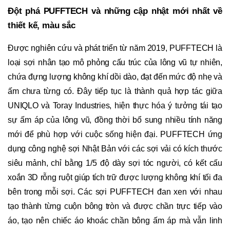
Đột phá PUFFTECH và những cập nhật mới nhất về
thiết kế, màu sắc
Được nghiên cứu và phát triển từ năm 2019, PUFFTECH là
loại sợi nhân tạo mô phỏng cấu trúc của lông vũ tự nhiên,
chứa đựng lượng không khí dồi dào, đạt đến mức độ nhẹ và
ấm chưa từng có. Đây tiếp tục là thành quả hợp tác giữa
UNIQLO và Toray Industries, hiện thực hóa ý tưởng tái tạo
sự ấm áp của lông vũ, đồng thời bổ sung nhiều tính năng
mới để phù hợp với cuộc sống hiện đại. PUFFTECH ứng
dụng công nghệ sợi Nhật Bản với các sợi vải có kích thước
siêu mảnh, chỉ bằng 1/5 độ dày sợi tóc người, có kết cấu
xoắn 3D rỗng ruột giúp tích trữ được lượng không khí tối đa
bên trong mỗi sợi. Các sợi PUFFTECH đan xen với nhau
tạo thành từng cuộn bông tròn và được chần trực tiếp vào
áo, tạo nên chiếc áo khoác chần bông ấm áp mà vẫn linh