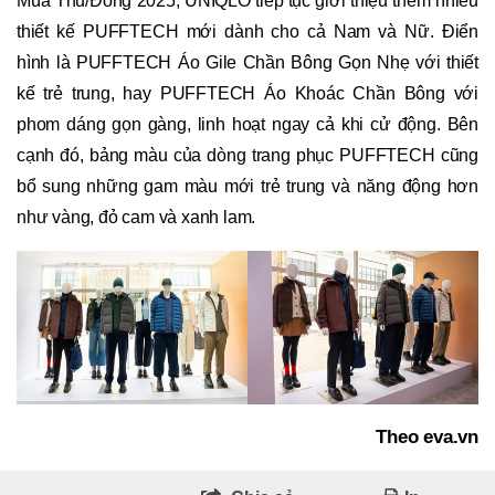
Mùa Thu/Đông 2025, UNIQLO tiếp tục giới thiệu thêm nhiều
thiết kế PUFFTECH mới dành cho cả Nam và Nữ. Điển
hình là PUFFTECH Áo Gile Chần Bông Gọn Nhẹ với thiết
kế trẻ trung, hay PUFFTECH Áo Khoác Chần Bông với
phom dáng gọn gàng, linh hoạt ngay cả khi cử động. Bên
cạnh đó, bảng màu của dòng trang phục PUFFTECH cũng
bổ sung những gam màu mới trẻ trung và năng động hơn
như vàng, đỏ cam và xanh lam.
Theo eva.vn