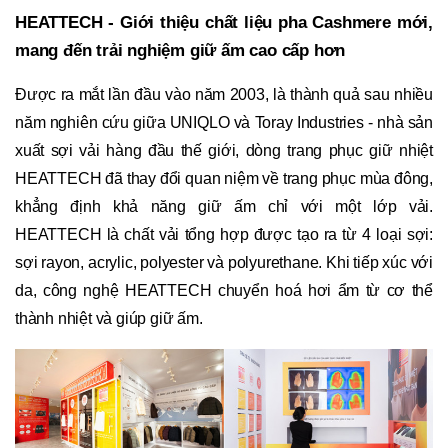
HEATTECH - Giới thiệu chất liệu pha Cashmere mới,
mang đến trải nghiệm giữ ấm cao cấp hơn
Được ra mắt lần đầu vào năm 2003, là thành quả sau nhiều
năm nghiên cứu giữa UNIQLO và Toray Industries - nhà sản
xuất sợi vải hàng đầu thế giới, dòng trang phục giữ nhiệt
HEATTECH đã thay đổi quan niệm về trang phục mùa đông,
khẳng định khả năng giữ ấm chỉ với một lớp vải.
HEATTECH là chất vải tổng hợp được tạo ra từ 4 loại sợi:
sợi rayon, acrylic, polyester và polyurethane. Khi tiếp xúc với
da, công nghệ HEATTECH chuyển hoá hơi ẩm từ cơ thể
thành nhiệt và giúp giữ ấm.